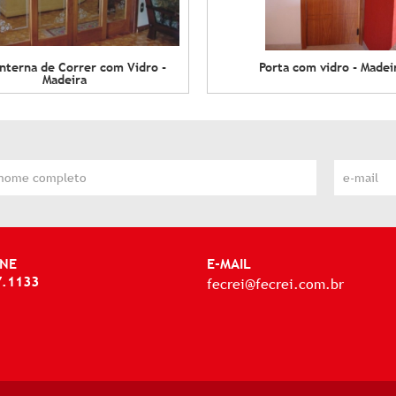
Interna de Correr com Vidro -
Porta com vidro - Madei
Madeira
NE
E-MAIL
7.1133
fecrei@fecrei.com.br